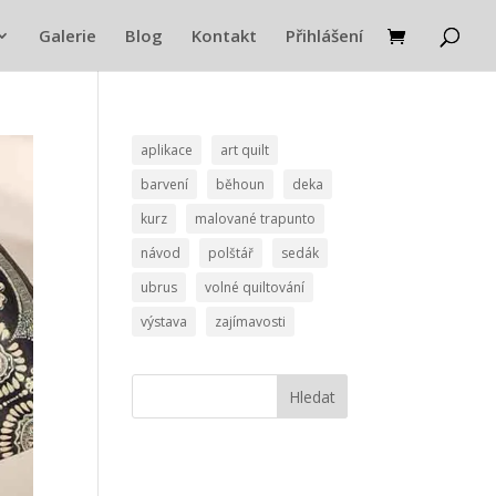
Galerie
Blog
Kontakt
Přihlášení
aplikace
art quilt
barvení
běhoun
deka
kurz
malované trapunto
návod
polštář
sedák
ubrus
volné quiltování
výstava
zajímavosti
Hledat