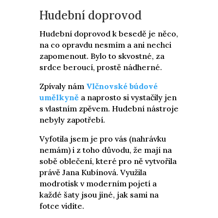
Hudební doprovod
Hudební doprovod k besedě je něco,
na co opravdu nesmím a ani nechci
zapomenout. Bylo to skvostné, za
srdce beroucí, prostě nádherné.
Zpívaly nám
Vlčnovské búdové
umělkyně
a naprosto si vystačily jen
s vlastním zpěvem. Hudební nástroje
nebyly zapotřebí.
Vyfotila jsem je pro vás (nahrávku
nemám) i z toho důvodu, že mají na
sobě oblečení, které pro ně vytvořila
právě Jana Kubínová. Využila
modrotisk v moderním pojetí a
každé šaty jsou jiné, jak sami na
fotce vidíte.