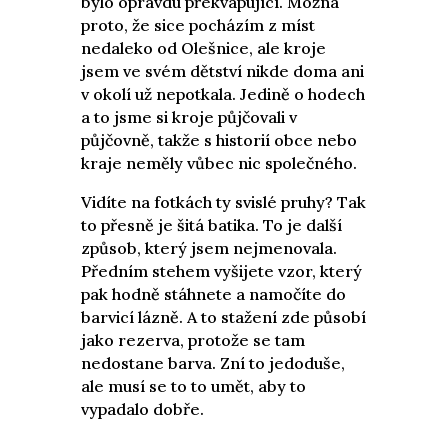
bylo opravdu překvapující. Možná
proto, že sice pocházím z míst
nedaleko od Olešnice, ale kroje
jsem ve svém dětství nikde doma ani
v okolí už nepotkala. Jedině o hodech
a to jsme si kroje půjčovali v
půjčovně, takže s historií obce nebo
kraje neměly vůbec nic společného.
Vidíte na fotkách ty svislé pruhy? Tak
to přesně je šitá batika. To je další
způsob, který jsem nejmenovala.
Předním stehem vyšijete vzor, který
pak hodně stáhnete a namočíte do
barvicí lázně. A to stažení zde působí
jako rezerva, protože se tam
nedostane barva. Zní to jedoduše,
ale musí se to to umět, aby to
vypadalo dobře.