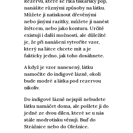
Rezervu, které se říká tiskařský pop,
nanášíte různými způsoby na látku.
Můžete ji natisknout dřevěnými
nebo jinými razítky, můžete ji nanést
štětcem, nebo jako konturu. Určitě
existují i další možnosti, ale důležité
je, že při nanášení vytvoříte vzor,
který na látce chcete mít a je
fakticky jedno, jak toho dosáhnete.
A když je vzor nanesený, látku
namočíte do indigové lázně, okolí
bude modré a látka pod rezervou
nikoliv.
Do indigové lázně nejspíš nebudete
látku namáčet doma, ale pošlete ji do
jedné ze dvou dílen, které se u nás
stále modrotisku věnují. Buď do
Strážnice nebo do Olešnice.