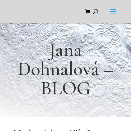
Jana
Dohnalová –
BLOG