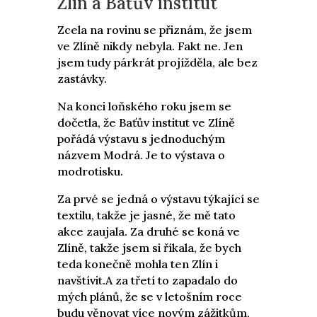
Zlín a Baťův institut
Zcela na rovinu se přiznám, že jsem
ve Zlíně nikdy nebyla. Fakt ne. Jen
jsem tudy párkrát projížděla, ale bez
zastávky.
Na konci loňského roku jsem se
dočetla, že Baťův institut ve Zlíně
pořádá výstavu s jednoduchým
názvem Modrá. Je to výstava o
modrotisku.
Za prvé se jedná o výstavu týkající se
textilu, takže je jasné, že mě tato
akce zaujala. Za druhé se koná ve
Zlíně, takže jsem si říkala, že bych
teda konečně mohla ten Zlín i
navštívit.A za třetí to zapadalo do
mých plánů, že se v letošním roce
budu věnovat více novým zážitkům,