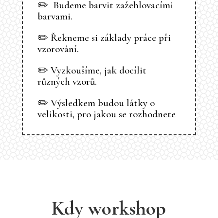
✏️ Budeme barvit zažehlovacími
barvami.
✏️ Řekneme si základy práce při
vzorování.
✏️ Vyzkoušíme, jak docílit
různých vzorů.
✏️ Výsledkem budou látky o
velikosti, pro jakou se rozhodnete
Kdy workshop