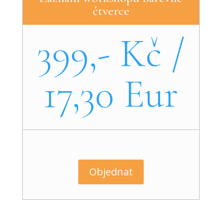
čtverce
399,- Kč /
17,30 Eur
Objednat