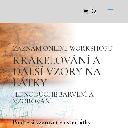
ZÁZNAM ONLINE WORKSHOPU
KRAKELOVÁNÍ A
DALŠÍ VZORY NA
LÁTKY
JEDNODUCHÉ BARVENÍ A
VZOROVÁNÍ
Pojďte si vzorovat vlastní látky.