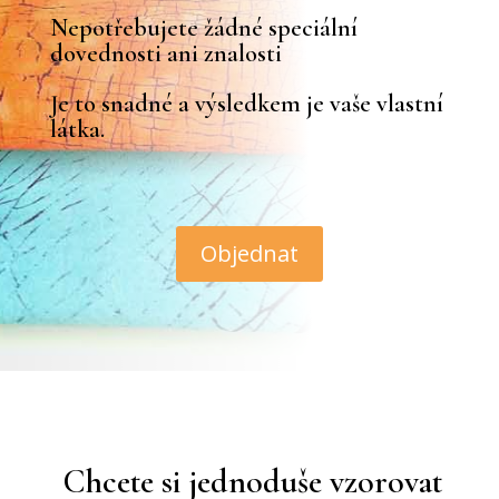
Nepotřebujete žádné speciální
dovednosti ani znalosti
Je to snadné a výsledkem je vaše vlastní
látka.
Objednat
Chcete si jednoduše vzorovat