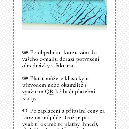
✏️ Po objednání kurzu vám do
vašeho e-mailu dorazí potvrzení
objednávky a faktura.
✏️ Platit můžete klasickým
převodem nebo okamžitě s
využitím QR kódu či platební
karty.
✏️ Po zaplacení a připsání ceny za
kurz na můj účet (což je při
využití okamžité platby ihned),