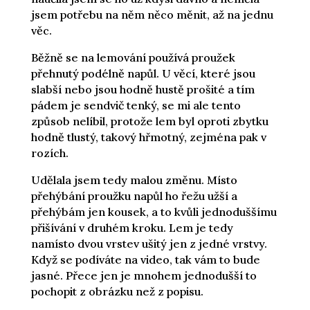
jsem potřebu na něm něco měnit, až na jednu
věc.
Běžně se na lemování používá proužek
přehnutý podélně napůl. U věcí, které jsou
slabší nebo jsou hodně hustě prošité a tím
pádem je sendvič tenký, se mi ale tento
způsob nelíbil, protože lem byl oproti zbytku
hodně tlustý, takový hřmotný, zejména pak v
rozích.
Udělala jsem tedy malou změnu. Místo
přehýbání proužku napůl ho řežu užší a
přehýbám jen kousek, a to kvůli jednoduššímu
přišívání v druhém kroku. Lem je tedy
namísto dvou vrstev ušitý jen z jedné vrstvy.
Když se podíváte na video, tak vám to bude
jasné. Přece jen je mnohem jednodušší to
pochopit z obrázku než z popisu.