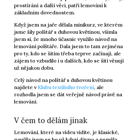
prostírání a další věci, patří lemování k
základním dovednostem.
Když jsem na jaře dělala minikurz, ve kterém
jsme šily polštář s duhovou květinou, všimla
jsem si, že mnoho účasnic využilo návod na
lemování polštáře. Dala jsem to tam zejména
pro ty, kdo se šitím třeba teprve začínají, ale
zájem to vzbudilo i u dalších, kdo se šití věnují
už nějakou dobu.
Celý návod na polštář s duhovou květinou
najdete v
Klubu textilního tvoření
, ale
rozhodla jsem se dát veřejně návod právě na
lemování.
V čem to dělám jinak
Lemování, které na videu vidíte, je klasické,
naučila jsem se ho už kdysi dávno a neměla