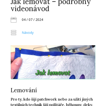
Jak lemovat – podrobný
videonávod

04 / 07 / 2024

Návody
Lemování
Pro ty, kdo šijí patchwork nebo za užití jiných
textilních technik šijí polštáře, běhouny, deky,