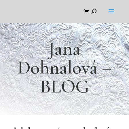
Jana
Dohnalová –
BLOG