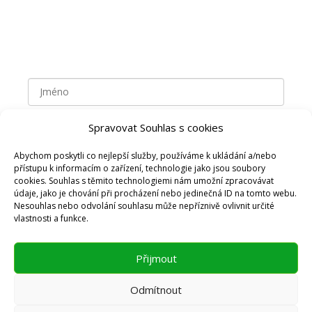
Spravovat Souhlas s cookies
Abychom poskytli co nejlepší služby, používáme k ukládání a/nebo
přístupu k informacím o zařízení, technologie jako jsou soubory
cookies. Souhlas s těmito technologiemi nám umožní zpracovávat
údaje, jako je chování při procházení nebo jedinečná ID na tomto webu.
Nesouhlas nebo odvolání souhlasu může nepříznivě ovlivnit určité
Vaše osobní údaje jsou u mě v bezpečí. Zpracovávám je
vlastnosti a funkce.
podle
zásad pro zpracování osobních údajů
Přijmout
PŘIHLÁSIT SE ZDARMA
Odmítnout